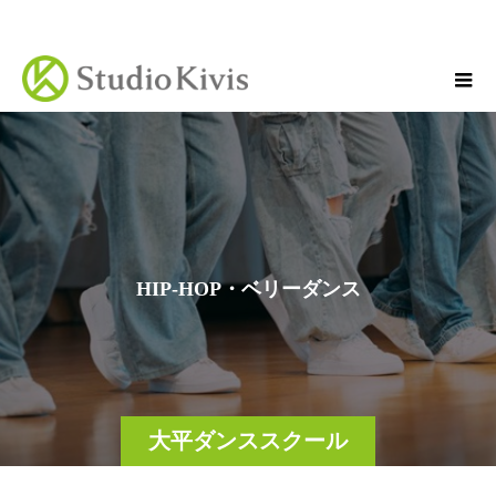
Welcome to our website!
H
I
P
-
H
O
P
・
ベ
リ
ー
ダ
ン
ス
大平ダンススクール